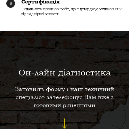
Сертифікація
Видача акта виконаних робіт, що підтверджує осушення стін
від надмірної вологості
Он-лайн діагностика
Заповніть форму і наш технічний
спеціаліст зателефонує Вам вже з
готовими рішеннями