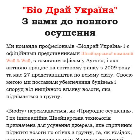
"Біо Драй Україна"
З вами до повного
осушення
Ми команда професіоналів «Біодрай Україна» і є
офіційними представниками
Швейцарської компанії
, з головним офісом у Лугано, і яка
Wall & Wall
активно працює на світовому ринку з 2009 року
та має 27 представництва по всьому світу. Своєю
метою ми поставили убезпечення будівель і
споруд від нищівного впливу вологи, яка
піднімається з грунту.
«Biodry» перекладається, як «Природне осушення».
І це інноваційна Швейцарська технологія
призначена для усунення джерела, яке спричиняє
підняття вологи по стінах з грунту, та, як нслідок,
природного осушення стін. Завдяки технології